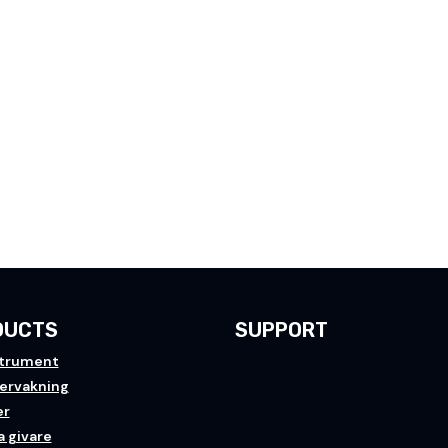
DUCTS
SUPPORT
trument
vervakning
er
a givare