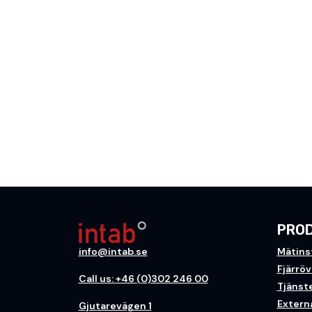
PRO
info@intab.se
Mätins
Fjärrö
Call us: +46 (0)302 246 00
Tjänst
Extern
Gjutarevägen 1