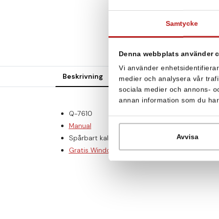
Samtycke
Denna webbplats använder 
Vi använder enhetsidentifierar
Beskrivning
Teknisk specifikation
File
medier och analysera vår trafi
sociala medier och annons- o
annan information som du har t
Q-7610
Manual
Avvisa
Spårbart kalibreringscertifikat
Gratis Windows-programvara för konfigurering