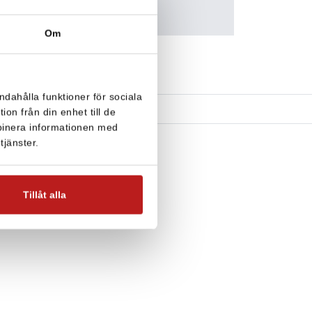
tälla en smidig och
Om
ndahålla funktioner för sociala
on från din enhet till de
binera informationen med
tjänster.
Tillåt alla