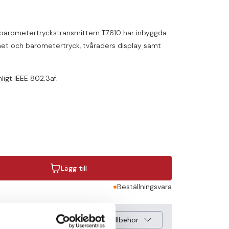
h barometertryckstransmittern T7610 har inbyggda
ighet och barometertryck, tvåraders display samt
igt IEEE 802.3af.
Lägg till
Beställningsvara
Visa tillbehör
dvändiga tillbehör för