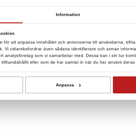
denna produkt att säkers
effektiv användning.
Information
cookies
e för att anpassa innehållet och annonserna till användarna, tillha
r och Länkar
k. Vi vidarebefordrar även sådana identifierare och annan informati
ch analysföretag som vi samarbetar med. Dessa kan i sin tur kom
illhandahållit eller som de har samlat in när du har använt deras 
Anpassa