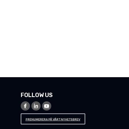
FOLLOW US
PRENUMERERA PÅ VÅRT NYHETSBREV