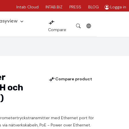
Intab Cloud
INTAB.BIZ
PRESS
BLOG
Logga in
Easyview
Compare
er
Compare product
H och
)
barometertryckstransmitter med Ethernet port för
as via nätverkskabeln, PoE - Power over Ethernet.