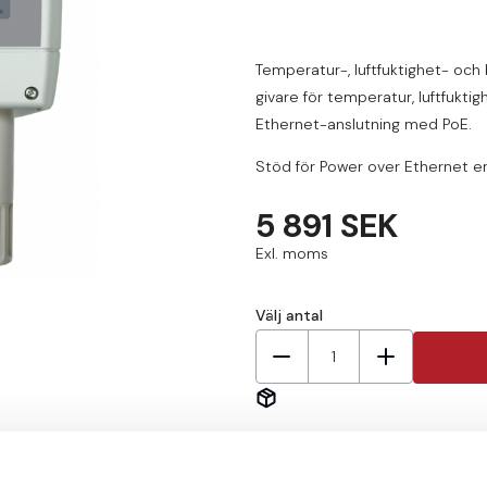
Temperatur-, luftfuktighet- oc
givare för temperatur, luftfukt
Ethernet-anslutning med PoE.
Stöd för Power over Ethernet enl
5 891 SEK
Exl. moms
Välj antal
1
Nödvändiga tillbehör
Glöm inte att köpa till nö