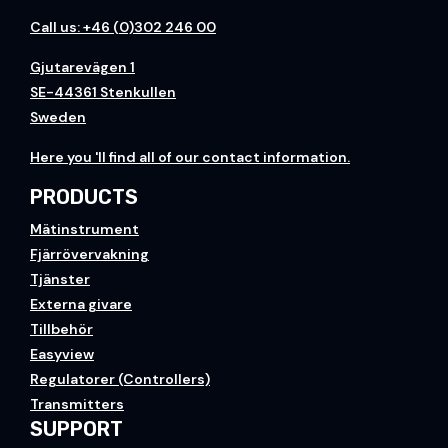
Call us: +46 (0)302 246 00
Gjutarevägen 1
SE-44361 Stenkullen
Sweden
H
ere you
'll find all of our contact information.
PRODUCTS
Mätinstrument
Fjärrövervakning
Tjänster
Externa givare
Tillbehör
Easyview
Regulatorer (Controllers)
Transmitters
SUPPORT