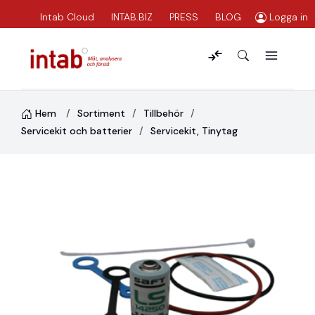
Intab Cloud
INTAB.BIZ
PRESS
BLOG
Logga in
Hem
Sortiment
Tillbehör
Servicekit och batterier
Servicekit, Tinytag