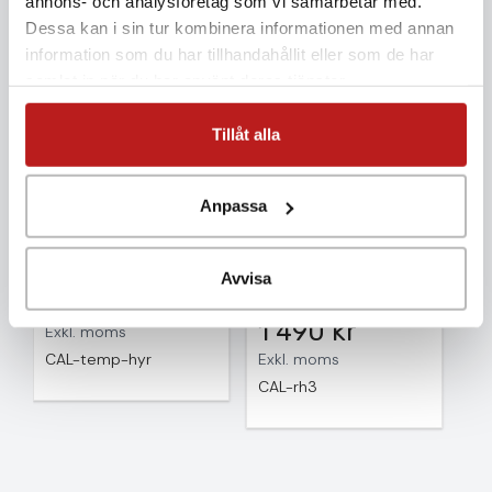
annons- och analysföretag som vi samarbetar med.
Mervärde
Dessa kan i sin tur kombinera informationen med annan
information som du har tillhandahållit eller som de har
samlat in när du har använt deras tjänster.
Tillåt alla
Anpassa
Kalibreringsbevis
Kalibrering RH/Temp
befintlig hyrlogger
hos Intab, valfritt
Avvisa
200 kr
klimat
1 490 kr
Exkl. moms
CAL-temp-hyr
Exkl. moms
CAL-rh3