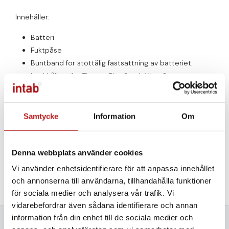
Innehåller:
Batteri
Fuktpåse
Buntband för stöttålig fastsättning av batteriet.
Lockhållare för Tinytag Plus 2 och View 2
O-ringar för att hålla loggern tät
Många väljer istället för att sända in loggern för
kalibrering
.
Samtycke
Information
Om
Då byter vi även servicekit och funktionskontrollerar
loggern för er.
Denna webbplats använder cookies
OBS! På orders under 500:- tillkommer en
administrationskostnad på 300:-
Vi använder enhetsidentifierare för att anpassa innehållet
och annonserna till användarna, tillhandahålla funktioner
för sociala medier och analysera vår trafik. Vi
vidarebefordrar även sådana identifierare och annan
information från din enhet till de sociala medier och