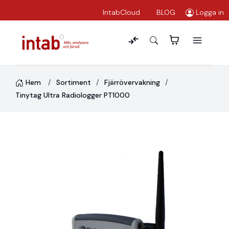
IntabCloud
BLOG
Logga in
Hem
Sortiment
Fjärrövervakning
Tinytag Ultra Radiologger PT1000