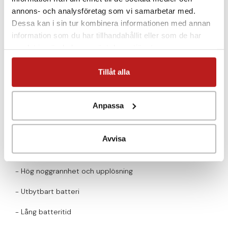
Möjligheter till larm via e-post finns.
annons- och analysföretag som vi samarbetar med.
Dessa kan i sin tur kombinera informationen med annan
information som du har tillhandahållit eller som de har
samlat in när du har använt deras tjänster.
EGENSKAPER:
- Extern PT1000 prob
Tillåt alla
- Loggern har eget minne
Anpassa
- Enkel att installera
- Larm
Avvisa
- 100 meters räckvidd vid fri sikt
- Hög noggrannhet och upplösning
- Utbytbart batteri
- Lång batteritid