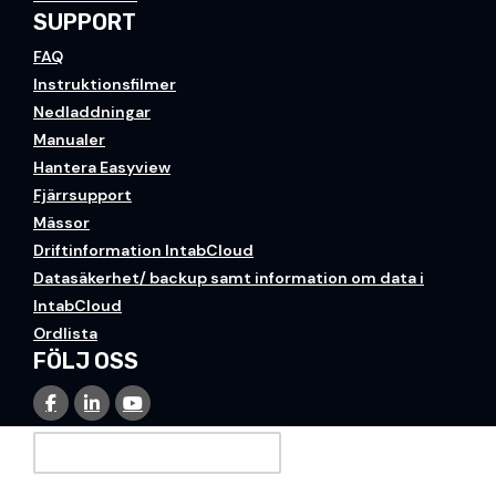
SUPPORT
FAQ
Instruktionsfilmer
Nedladdningar
Manualer
Hantera Easyview
Fjärrsupport
Mässor
Driftinformation IntabCloud
Datasäkerhet/ backup samt information om data i
IntabCloud
Ordlista
FÖLJ OSS
PRENUMERERA PÅ VÅRT NYHETSBREV