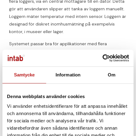
flera loggers, via en central mottagare till en dator. Detta
gör att användaren slipper att tanka av loggern manuellt.
Loggern mäter temperatur med intern sensor. Loggern är
designad för diskret inomhusmätning på exempelvis
kontor, i museer eller lager.
Systemet passar bra för applikationer med flera
loggningspunkter. Data skickas till en dator med stöd för
Windows Gateway. Data visas direkt i datorn, lokalt i ett
nätverk eller på distans via internet.
Samtycke
Information
Om
Systemet bildar ett flexibelt och självkonfigurerande
mesh-nätverk där loggrarna på egen hand hittar den
optimala vägen att kommunicera med mottagaren.
Denna webbplats använder cookies
Uppstår kommunikationsproblem kan loggrarna själva
Vi använder enhetsidentifierare för att anpassa innehållet
hitta nya vägar att kommunicera. Det finns även ett
och annonserna till användarna, tillhandahålla funktioner
internt minne.
för sociala medier och analysera vår trafik. Vi
vidarebefordrar även sådana identifierare och annan
Det är enkelt att lägga till eller flytta loggers.
information från din enhet till de sociala medier och