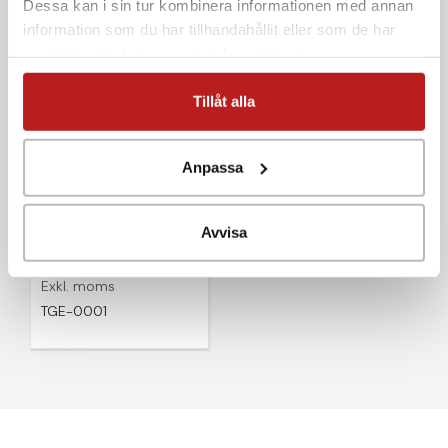
Dessa kan i sin tur kombinera informationen med annan
information som du har tillhandahållit eller som de har
samlat in när du har använt deras tjänster.
Tillåt alla
Anpassa
Tinytag Energy
Avvisa
Logger
12 990 kr
Exkl. moms
TGE-0001