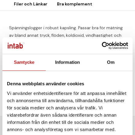
Filer och Länkar
Bra komplement
Spänningslogger i robust kapsling. Passar bra för mätning
av bland annat tryck, flöden, koldioxid, vindhastighet och
ljud med tredjepartsgivare.
I EasyView kan transformation till önskad enhet göras
med några knapptryckningar.
Samtycke
Information
Om
Anslutningskabel för signaler ingår.
Kabeln är 1,5 meter
lång.
Denna webbplats använder cookies
Vi använder enhetsidentifierare för att anpassa innehållet
Här kan du läsa mer om produktgruppen Tinytag
.
och annonserna till användarna, tillhandahålla funktioner
för sociala medier och analysera vår trafik. Vi
vidarebefordrar även sådana identifierare och annan
information från din enhet till de sociala medier och
annons- och analysföretag som vi samarbetar med.
Mervärde