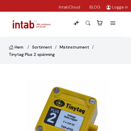
IntabCloud
BLOG
Logga in
Hem
Sortiment
Mätinstrument
Tinytag Plus 2 spänning