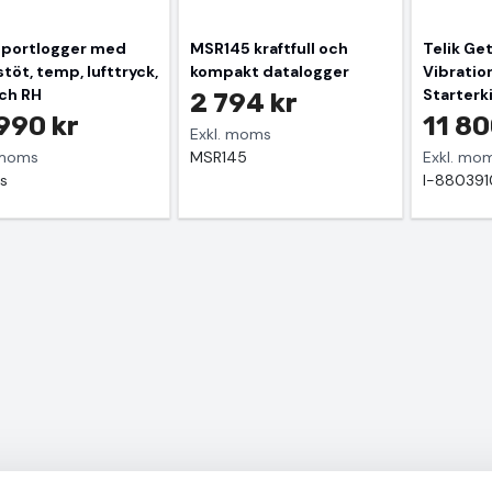
sportlogger med
MSR145 kraftfull och
Telik Ge
stöt, temp, lufttryck,
kompakt datalogger
Vibrati
och RH
Starterk
2 794 kr
990 kr
11 80
Exkl. moms
 moms
MSR145
Exkl. mo
s
I-88039