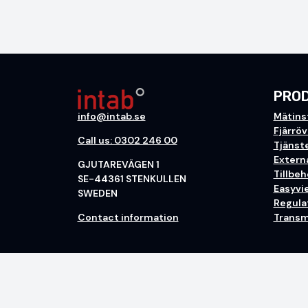
PRO
info@intab.se
Mätins
Fjärrö
Call us: 0302 246 00
Tjänst
Extern
GJUTAREVÄGEN 1
Tillbeh
SE-44361 STENKULLEN
Easyvi
SWEDEN
Regulat
Contact information
Transm