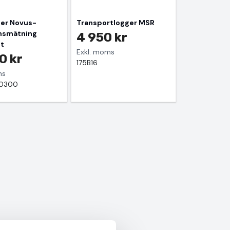
ter Novus-
Transportlogger MSR
onsmätning
4 950 kr
it
Exkl. moms
0 kr
175B16
ms
10300