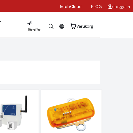
IntabCloud
BLOG
Logga in
Varukorg
Jämför