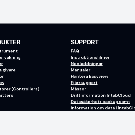
DUKTER
SUPPORT
trument
FAQ
vervakning
Instruktionsfilmer
er
Nedladdningar
a givare
Manualer
ör
Hantera Easyview
ew
Fjärrsupport
orer (Controllers)
Mässor
itters
Driftinformation IntabCloud
Datasäkerhet/ backup samt
information om data i IntabC
Ordlista